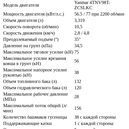
Yanmar 4TNV98T-
Модель двигателя
ZCSLKC
Мощность двигателя (кВт/л.с.)
56.5 / 77 при 2200 об/мин
Объем двигателя (л)
3,319
Скорость поворота (об/мин)
10,5
Скорость движения (км/ч)
2,8 / 4,8
Преодолеваемый подъем (°)
35°
Давление на грунт (кПа)
34,5
Максимальное тяговое усилие (кН)
75
Максимальное усилие врезания
56
ковша в грунт (кН)
Максимальное напорное усилие
38
рукоятью (кН)
Объем топливного бака (л)
132
Объем гидравлического бака (л)
120
Максимальное рабочее давление
28
(МПа)
Максимальный поток общий (л/
156
мин)
Количество башмаков гусеницы
38 с каждой стороны
Поддерживающие катки
1 с каждой стороны