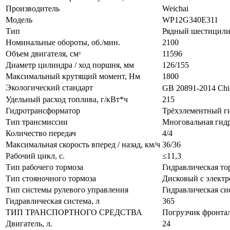
Производитель
Weichai
Модель
WP12G340E311
Тип
Рядный шестицили
Номинальные обороты, об./мин.
2100
Объем двигателя, смᶟ
11596
Диаметр цилиндра / ход поршня, мм
126/155
Максимальный крутящий момент, Нм
1800
Экологический стандарт
GB 20891-2014 Chin
Удельный расход топлива, г/кВт*ч
215
Гидротрансформатор
Трёхэлементный г
Тип трансмиссии
Многовальная гид
Количество передач
4/4
Максимальная скорость вперед / назад, км/ч
36/36
Рабочий цикл, с.
≤11,3
Тип рабочего тормоза
Гидравлическая то
Тип стояночного тормоза
Дисковый с элект
Тип системы рулевого управления
Гидравлическая си
Гидравлическая система, л
365
ТИП ТРАНСПОРТНОГО СРЕДСТВА
Погрузчик фронта
Двигатель, л.
24