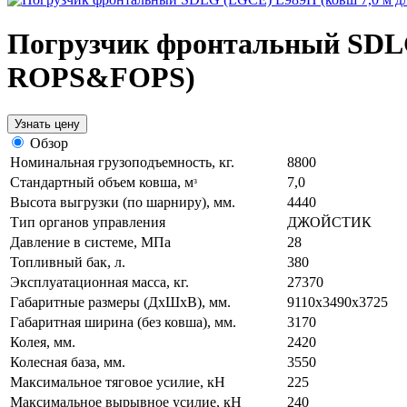
Погрузчик фронтальный SDLG
ROPS&FOPS)
Узнать цену
Обзор
Номинальная грузоподъемность, кг.
8800
Стандартный объем ковша, мᶟ
7,0
Высота выгрузки (по шарниру), мм.
4440
Тип органов управления
ДЖОЙСТИК
Давление в системе, МПа
28
Топливный бак, л.
380
Эксплуатационная масса, кг.
27370
Габаритные размеры (ДxШxВ), мм.
9110x3490x3725
Габаритная ширина (без ковша), мм.
3170
Колея, мм.
2420
Колесная база, мм.
3550
Максимальное тяговое усилие, кН
225
Максимальное вырывное усилие, кН
240