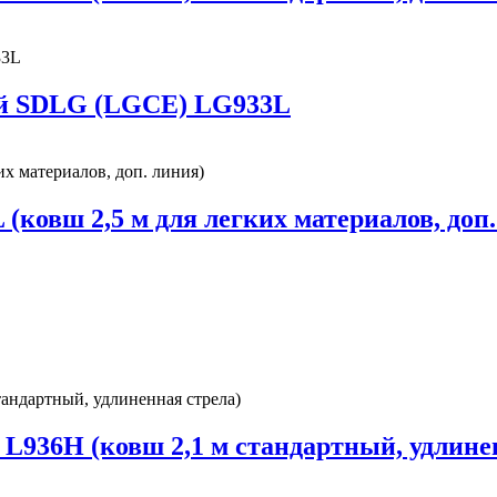
й SDLG (LGCE) LG933L
овш 2,5 м для легких материалов, доп.
936H (ковш 2,1 м стандартный, удлинен