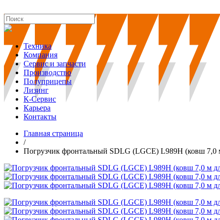
Техника
Компания
Сервис и запчасти
Производство
Полуприцепы
Лизинг
К-Сервис
Карьера
Контакты
Главная страница
/
Погрузчик фронтальный SDLG (LGCE) L989H (ковш 7,0 