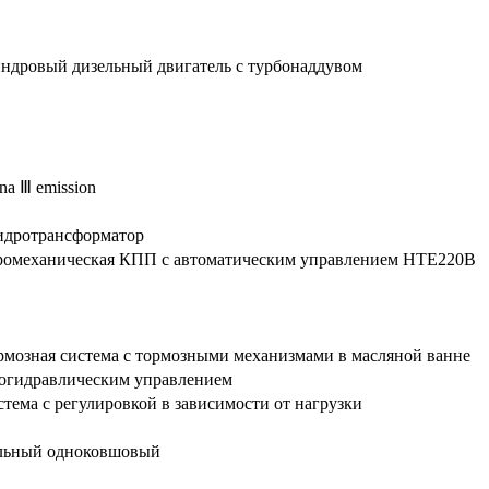
ндровый дизельный двигатель с турбонаддувом
a Ⅲ emission
идротрансформатор
ромеханическая КПП с автоматическим управлением HTE220B
рмозная система с тормозными механизмами в масляной ванне
рогидравлическим управлением
стема с регулировкой в зависимости от нагрузки
льный одноковшовый