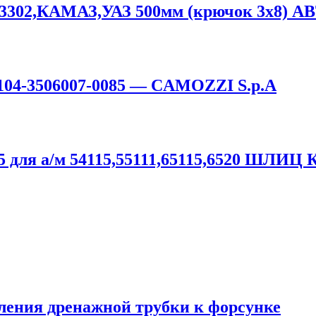
З-3302,КАМАЗ,УАЗ 500мм (крючок 3х8)
5104-3506007-0085 — CAMOZZI S.p.A
5 для а/м 54115,55111,65115,6520 ШЛИЦ
ения дренажной трубки к форсунке