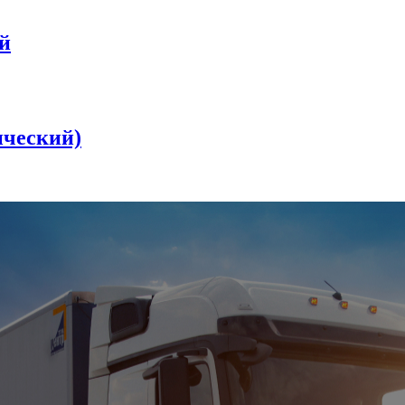
й
ческий)