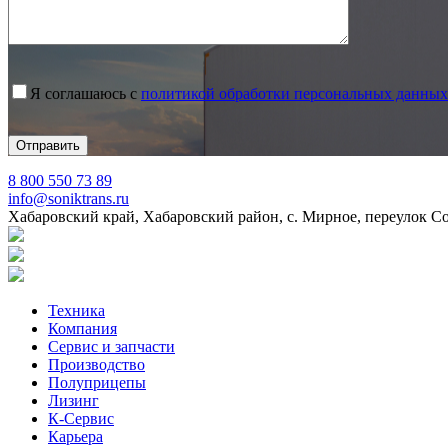
Я соглашаюсь с
политикой обработки персональных данных
8 800 550 73 89
info@soniktrans.ru
Хабаровский край, Хабаровский район, с. Мирное, переулок С
Техника
Компания
Сервис и запчасти
Производство
Полуприцепы
Лизинг
К-Сервис
Карьера