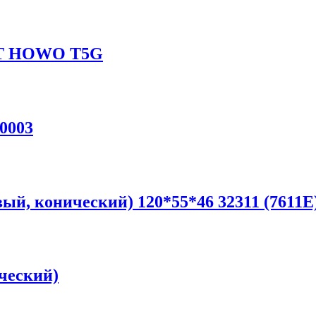
ST HOWO T5G
0003
й, конический) 120*55*46 32311 (7611E
ческий)