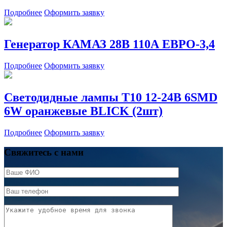
Подробнее
Оформить заявку
Генератор КАМАЗ 28В 110А ЕВРО-3,4
Подробнее
Оформить заявку
Светодидные лампы Т10 12-24В 6SMD
6W оранжевые BLICK (2шт)
Подробнее
Оформить заявку
Свяжитесь с нами