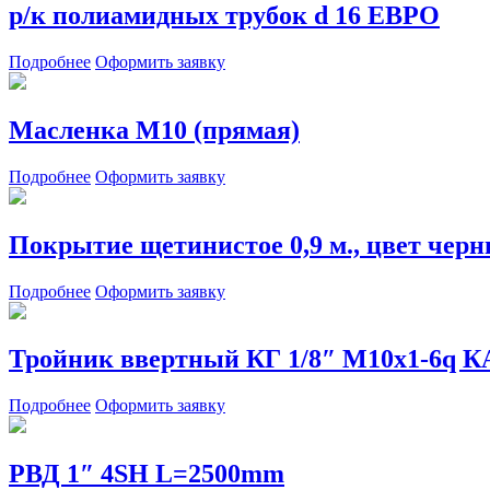
р/к полиамидных трубок d 16 ЕВРО
Подробнее
Оформить заявку
Масленка М10 (прямая)
Подробнее
Оформить заявку
Покрытие щетинистое 0,9 м., цвет чер
Подробнее
Оформить заявку
Тройник ввертный КГ 1/8″ М10х1-6
Подробнее
Оформить заявку
РВД 1″ 4SH L=2500mm