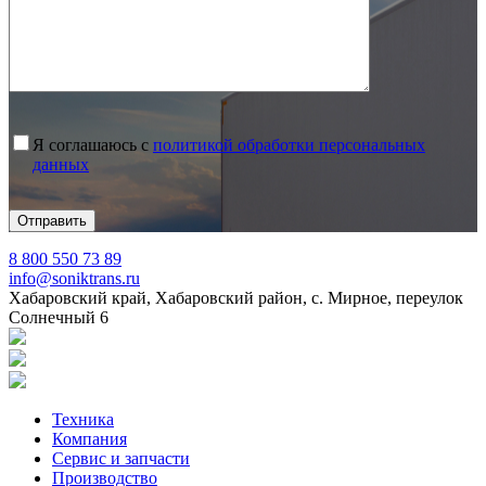
Я соглашаюсь с
политикой обработки персональных
данных
8 800 550 73 89
info@soniktrans.ru
Хабаровский край, Хабаровский район, с. Мирное, переулок
Солнечный 6
Техника
Компания
Сервис и запчасти
Производство