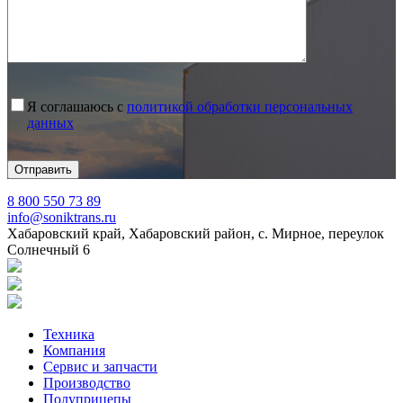
Я соглашаюсь с
политикой обработки персональных
данных
8 800 550 73 89
info@soniktrans.ru
Хабаровский край, Хабаровский район, с. Мирное, переулок
Солнечный 6
Техника
Компания
Сервис и запчасти
Производство
Полуприцепы