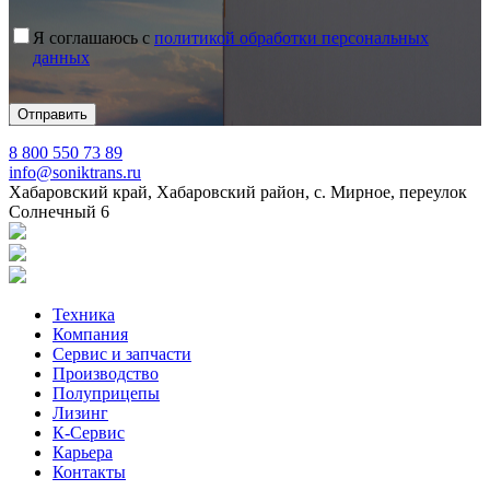
Я соглашаюсь с
политикой обработки персональных
данных
8 800 550 73 89
info@soniktrans.ru
Хабаровский край, Хабаровский район, с. Мирное, переулок
Солнечный 6
Техника
Компания
Сервис и запчасти
Производство
Полуприцепы
Лизинг
К-Сервис
Карьера
Контакты