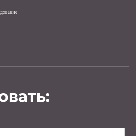
удование
овать: