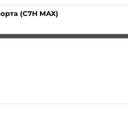
орта (C7H MAX)