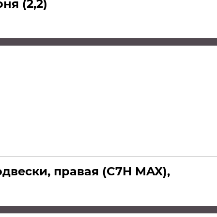
я (2,2)
двески, правая (C7H MAX),