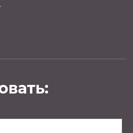
ь
овать: