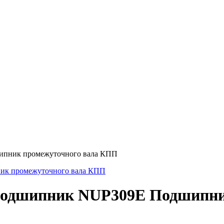
ипник промежуточного вала КПП
подшипник NUP309E Подшипни