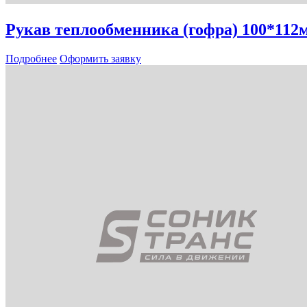
Рукав теплообменника (гофра) 100*112
Подробнее
Оформить заявку