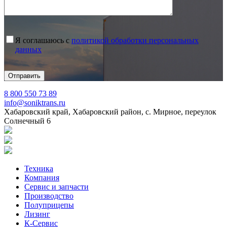
Я соглашаюсь с
политикой обработки персональных
данных
8 800 550 73 89
info@soniktrans.ru
Хабаровский край, Хабаровский район, с. Мирное, переулок
Солнечный 6
Техника
Компания
Сервис и запчасти
Производство
Полуприцепы
Лизинг
К-Сервис