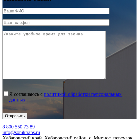
Я соглашаюсь с
политикой обработки персональных
данных
8 800 550 73 89
info@soniktrans.ru
Хабаровский край, Хабаровский район, с. Мирное, переулок