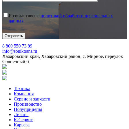
Я соглашаюсь с
политикой обработки персональных
данных
8 800 550 73 89
info@soniktrans.ru
Хабаровский край, Хабаровский район, с. Мирное, переулок
Солнечный 6
Техника
Компания
Сервис и запчасти
Производство
Полуприцепы
Лизинг
К-Сервис
Карьера