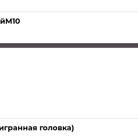
ойM10
игранная головка)