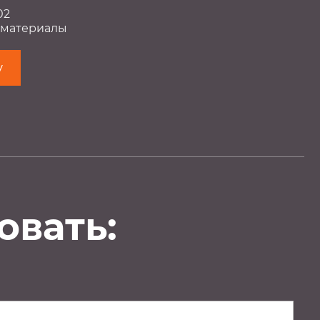
02
 материалы
у
овать: