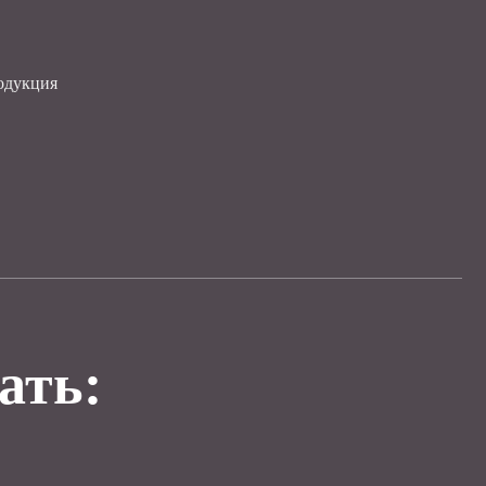
одукция
ать: