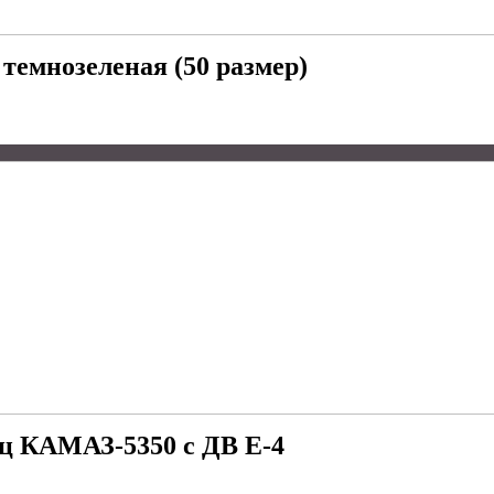
емнозеленая (50 размер)
иц КАМАЗ-5350 с ДВ Е-4