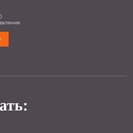
0
авление
у
ать: