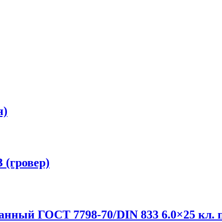
я)
(гровер)
нный ГОСТ 7798-70/DIN 833 6.0×25 кл. п