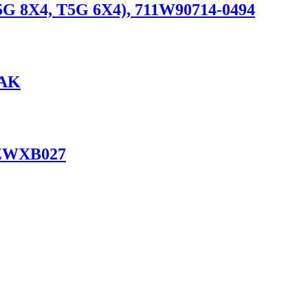
5G 8X4, T5G 6X4), 711W90714-0494
RAK
TZWXB027