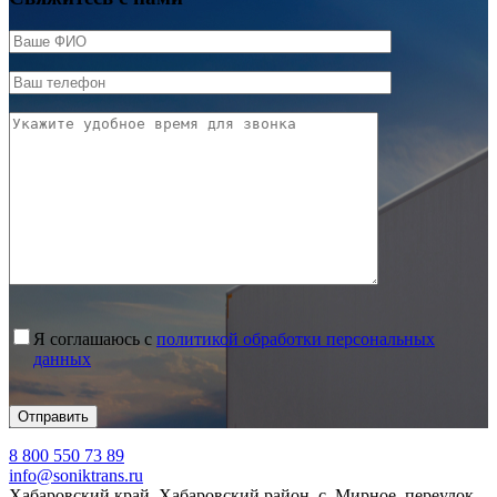
Я соглашаюсь с
политикой обработки персональных
данных
8 800 550 73 89
info@soniktrans.ru
Хабаровский край, Хабаровский район, с. Мирное, переулок