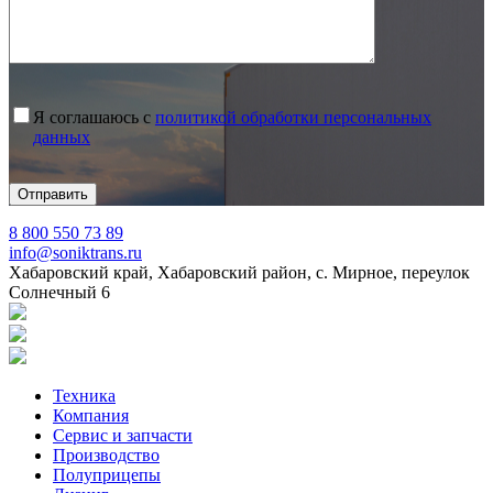
Я соглашаюсь с
политикой обработки персональных
данных
8 800 550 73 89
info@soniktrans.ru
Хабаровский край, Хабаровский район, с. Мирное, переулок
Солнечный 6
Техника
Компания
Сервис и запчасти
Производство
Полуприцепы