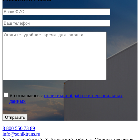
Я соглашаюсь с
политикой обработки персональных
данных
8 800 550 73 89
info@soniktrans.ru
Хабаровский край, Хабаровский район, с. Мирное, переулок