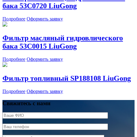
бака 53С0720 LiuGong
Подробнее
Оформить заявку
Фильтр масляный гидровлического
бака 53C0015 LiuGong
Подробнее
Оформить заявку
Фильтр топливный SP188108 LiuGong
Подробнее
Оформить заявку
Свяжитесь с нами