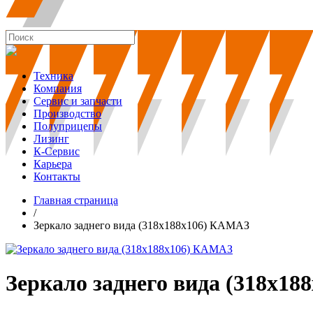
Техника
Компания
Сервис и запчасти
Производство
Полуприцепы
Лизинг
К-Сервис
Карьера
Контакты
Главная страница
/
Зеркало заднего вида (318х188х106) КАМАЗ
Зеркало заднего вида (318х1