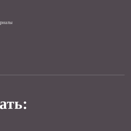
ериалы
ать: