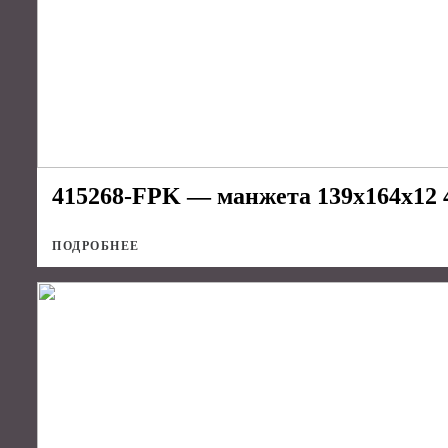
415268-FPK — манжета 139х164х12 
ПОДРОБНЕЕ