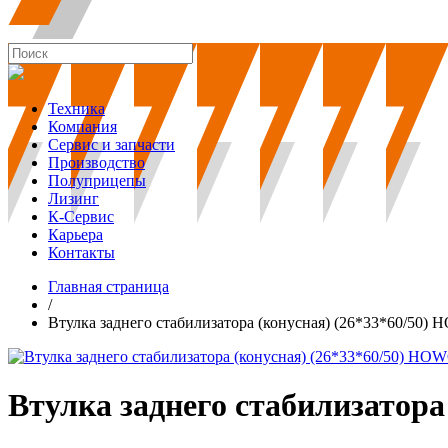
Техника
Компания
Сервис и запчасти
Производство
Полуприцепы
Лизинг
К-Сервис
Карьера
Контакты
Главная страница
/
Втулка заднего стабилизатора (конусная) (26*33*60/50)
Втулка заднего стабилизатор