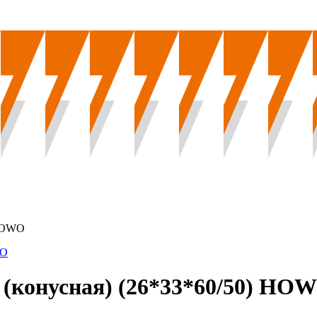
 HOWO
а (конусная) (26*33*60/50) HO