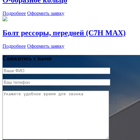
О-образное кольцо
Подробнее
Оформить заявку
Болт рессоры, передней (C7H MAX)
Подробнее
Оформить заявку
Свяжитесь с нами