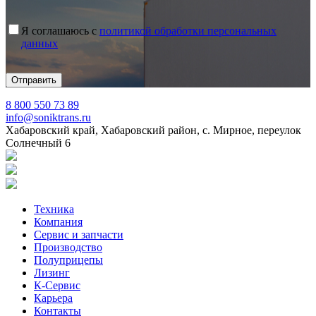
Я соглашаюсь с
политикой обработки персональных
данных
8 800 550 73 89
info@soniktrans.ru
Хабаровский край, Хабаровский район, с. Мирное, переулок
Солнечный 6
Техника
Компания
Сервис и запчасти
Производство
Полуприцепы
Лизинг
К-Сервис
Карьера
Контакты