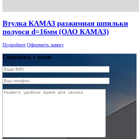
Втулка КАМАЗ разжимная шпильки
полуоси d=16мм (ОАО КАМАЗ)
Подробнее
Оформить заявку
Свяжитесь с нами