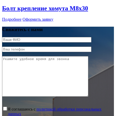
Болт крепление хомута М8х30
Подробнее
Оформить заявку
Свяжитесь с нами
Я соглашаюсь с
политикой обработки персональных
данных