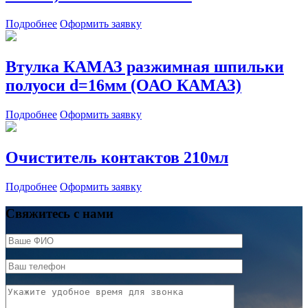
Подробнее
Оформить заявку
Втулка КАМАЗ разжимная шпильки
полуоси d=16мм (ОАО КАМАЗ)
Подробнее
Оформить заявку
Очиститель контактов 210мл
Подробнее
Оформить заявку
Свяжитесь с нами